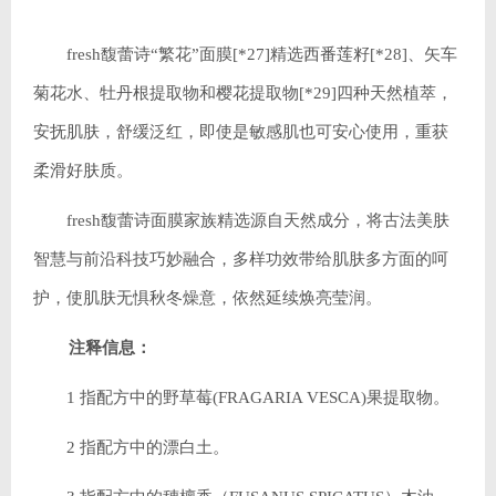
fresh馥蕾诗“繁花”面膜[*27]精选西番莲籽[*28]、矢车
菊花水、牡丹根提取物和樱花提取物[*29]四种天然植萃，
安抚肌肤，舒缓泛红，即使是敏感肌也可安心使用，重获
柔滑好肤质。
fresh馥蕾诗面膜家族精选源自天然成分，将古法美肤
智慧与前沿科技巧妙融合，多样功效带给肌肤多方面的呵
护，使肌肤无惧秋冬燥意，依然延续焕亮莹润。
注释信息：
1 指配方中的野草莓(FRAGARIA VESCA)果提取物。
2 指配方中的漂白土。