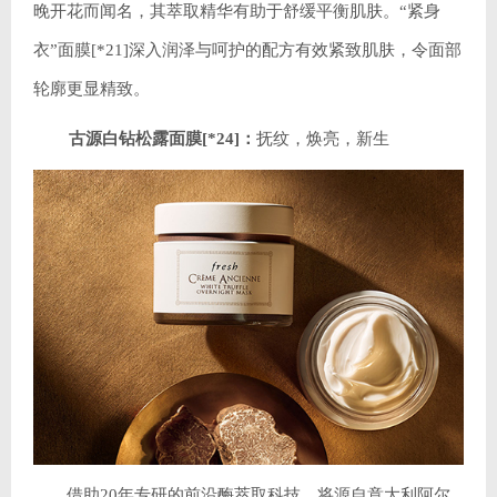
晚开花而闻名，其萃取精华有助于舒缓平衡肌肤。“紧身
衣”面膜[*21]深入润泽与呵护的配方有效紧致肌肤，令面部
轮廓更显精致。
古源白钻松露面膜[*24]：
抚纹，焕亮，新生
借助20年专研的前沿酶萃取科技，将源自意大利阿尔