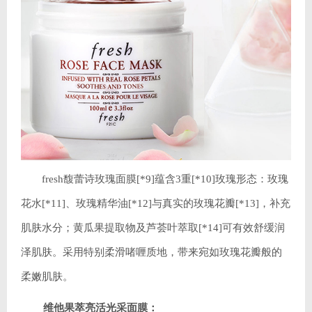
fresh馥蕾诗玫瑰面膜[*9]蕴含3重[*10]玫瑰形态：玫瑰
花水[*11]、玫瑰精华油[*12]与真实的玫瑰花瓣[*13]，补充
肌肤水分；黄瓜果提取物及芦荟叶萃取[*14]可有效舒缓润
泽肌肤。采用特别柔滑啫喱质地，带来宛如玫瑰花瓣般的
柔嫩肌肤。
维他果萃亮活光采面膜：