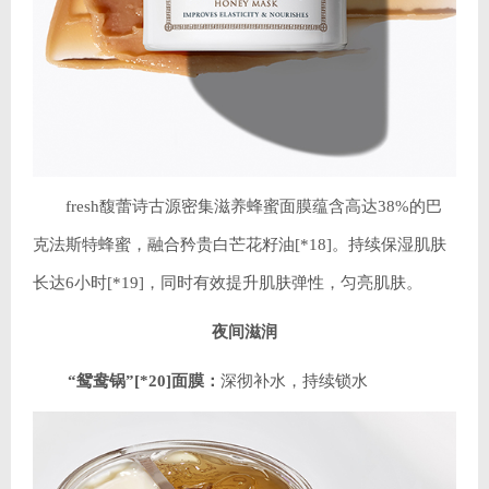
fresh馥蕾诗古源密集滋养蜂蜜面膜蕴含高达38%的巴
克法斯特蜂蜜，融合矜贵白芒花籽油[*18]。持续保湿肌肤
长达6小时[*19]，同时有效提升肌肤弹性，匀亮肌肤。
夜间滋润
“鸳鸯锅”[*20]面膜：
深彻补水，持续锁水