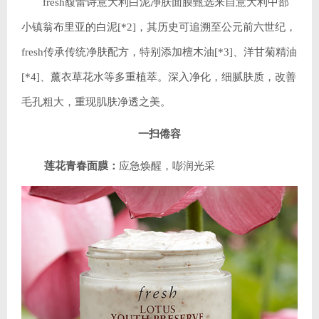
fresh馥蕾诗意大利白泥净肤面膜甄选来自意大利中部
小镇翁布里亚的白泥[*2]，其历史可追溯至公元前六世纪，
fresh传承传统净肤配方，特别添加檀木油[*3]、洋甘菊精油
[*4]、薰衣草花水等多重植萃。深入净化，细腻肤质，改善
毛孔粗大，重现肌肤净透之美。
一扫倦容
莲花青春面膜：
应急焕醒，嘭润光采