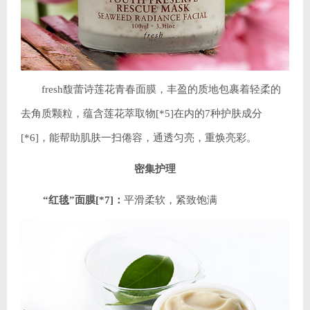
fresh馥蕾诗莲花青春面膜，丰盈的质地包裹着轻柔的
去角质颗粒，蕴含莲花萃取物[*5]在内的7种护肤成分
[*6]，能帮助肌肤一扫倦容，通透匀亮，重焕亮彩。
密集护理
“红毯”面膜[*7]：
平滑柔软，紧致饱满