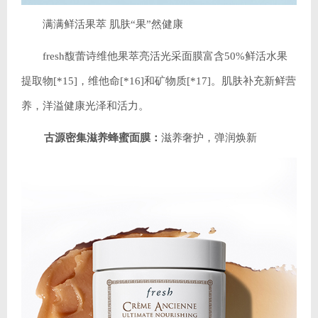
满满鲜活果萃 肌肤“果”然健康
fresh馥蕾诗维他果萃亮活光采面膜富含50%鲜活水果
提取物[*15]，维他命[*16]和矿物质[*17]。肌肤补充新鲜营
养，洋溢健康光泽和活力。
古源密集滋养蜂蜜面膜：
滋养奢护，弹润焕新