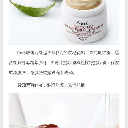
fresh馥蕾诗红毯面膜[*7]的质地犹如土豆泥般绵密，蕴
含红茶酵母精萃[*8]、黑莓叶提取物和荔枝籽提取物，有效
柔滑肌肤，令肌肤柔嫩透亮有光泽。
玫瑰面膜[*9]：
保湿舒缓，沁润肌肤