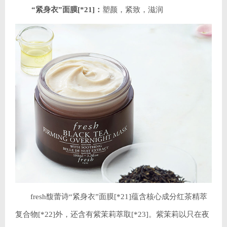
“紧身衣”面膜[*21]：
塑颜，紧致，滋润
fresh馥蕾诗“紧身衣”面膜[*21]蕴含核心成分红茶精萃
复合物[*22]外，还含有紫茉莉萃取[*23]。紫茉莉以只在夜