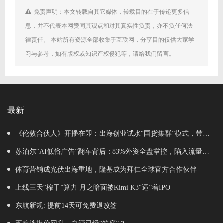
免责声明：本文转载自其它媒体，转载目的在于传递更多信
息，并不代表本网赞同其观点和对其真实性负责，亦不负任何法
律责任。 本站所有资源全部收集于互联网，分享目的仅供大家学
习与参考，如有版权或知识产权侵犯等，请给我们留言。
最新
《伦敦合伙人》开播在即：出海创业试水“国货集群”模式，带动
入境消费反向种草
苏泊尔“AI低俗广告”翻车背后：83%外资全盘掌控，陷入流量内
卷、质量频发的负循环
体育营销成光伏出海重地，隆基成为拜仁全球官方合作伙伴
上线三天“榨干”算力 月之暗面被Kimi K3“逼”着IPO
东航新规: 提前14天可免费退改签