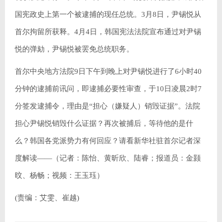
国宪政史上第一个被逮捕的现任总统。3月8日，尹锡悦从
首尔拘留所获释。4月4日，韩国宪法法院宣布通过对尹锡
悦的弹劾，尹锡悦被罢免总统职务。
首尔中央地方法院9日下午到晚上对尹锡悦进行了6小时40
分钟的逮捕前讯问，即逮捕必要性审查，于10日凌晨2时7
分签发逮捕令，理由是“担心（嫌疑人）销毁证据”。法院
担心尹锡悦销毁什么证据？再次被捕后，等待他的是什
么？韩国各党派势力有何回应？请看新华社驻首尔记者深
度解读——（记者：陈怡、黄昕欣、陆睿；报道员：金颢
旼、杨畅；视频：王玉珏）
(责编：艾雯、崔越)