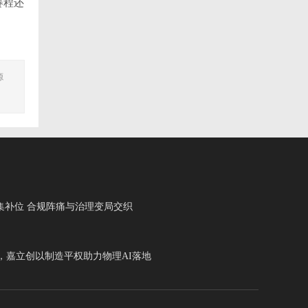
赛程还
源
集补位 合规阵痛与治理变局交织
，嘉立创以制造平权助力物理AI落地