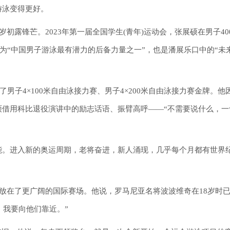
游泳变得更好。
初露锋芒。2023年第一届全国学生(青年)运动会，张展硕在男子40
视为“中国男子游泳最有潜力的后备力量之一”，也是潘展乐口中的“未
了男子4×100米自由泳接力赛、男子4×200米自由泳接力赛金牌。他
硕借用科比退役演讲中的励志话语、振臂高呼——“不需要说什么，一
能。进入新的奥运周期，老将奋进，新人涌现，几乎每个月都有世界
光放在了更广阔的国际赛场。他说，罗马尼亚名将波波维奇在18岁时
，我要向他们靠近。”