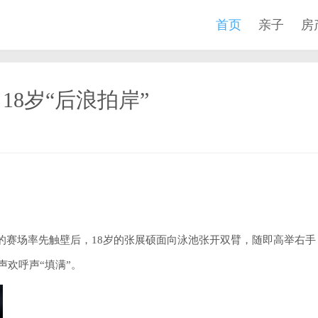
首页
亲子
房
8岁“后浪拍岸”
由泳的赛场率先触壁后，18岁的张展硕面向泳池张开双臂，随即高举右手
声欢呼声“填满”。