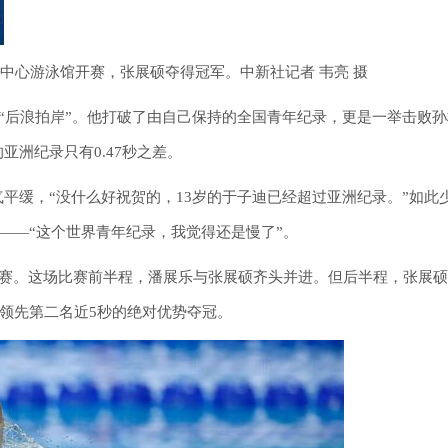
运中心游泳馆开赛，张展硕夺得冠军。中新社记者 韦亮 摄
中“后浪拍岸”。他打破了由自己保持的全国青年纪录，更是一举击败
洲纪录只有0.47秒之差。
平缓，“没什么好祝贺的，13岁的于子迪已经超过亚洲纪录。”如此
言——“这个世界青年纪录，我觉得还是慢了”。
决赛。这场比赛前半程，潘展乐与张展硕齐头并进。但后半程，张展
以领先第二名近5秒的绝对优势夺冠。