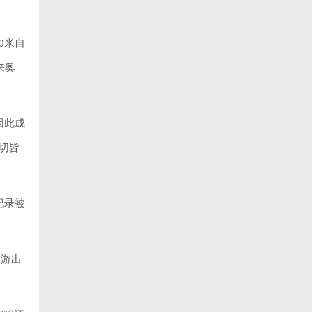
0米自
来奥
因此成
切皆
纪录被
已游出