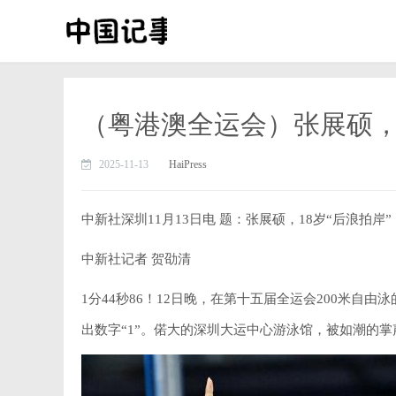
（粤港澳全运会）张展硕，1
2025-11-13
HaiPress
中新社深圳11月13日电 题：张展硕，18岁“后浪拍岸”
中新社记者 贺劭清
1分44秒86！12日晚，在第十五届全运会200米自
出数字“1”。偌大的深圳大运中心游泳馆，被如潮的掌