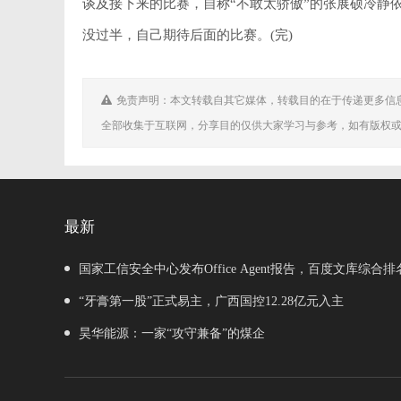
谈及接下来的比赛，自称“不敢太骄傲”的张展硕冷静
没过半，自己期待后面的比赛。(完)
免责声明：本文转载自其它媒体，转载目的在于传递更多信
全部收集于互联网，分享目的仅供大家学习与参考，如有版权
最新
国家工信安全中心发布Office Agent报告，百度文库综合
“牙膏第一股”正式易主，广西国控12.28亿元入主
昊华能源：一家“攻守兼备”的煤企