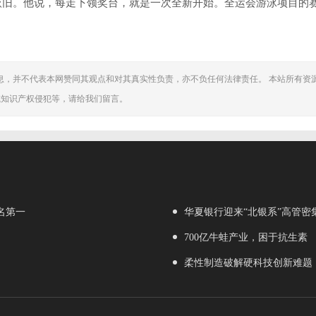
依旧。他说，每走下领奖台，就是一次全新开始。全运会游泳项目的
息，并不代表本网赞同其观点和对其真实性负责，亦不负任何法律责任。 本站所有资
或知识产权侵犯等，请给我们留言。
排名第一
华夏银行迎来“北银系”高管密
700亿牛蛙产业，困于抗生素
柔性制造破解硬科技创新难题