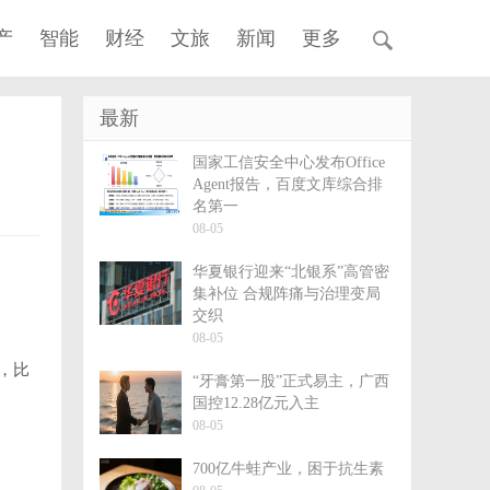
产
智能
财经
文旅
新闻
更多
最新
国家工信安全中心发布Office
Agent报告，百度文库综合排
名第一
08-05
华夏银行迎来“北银系”高管密
集补位 合规阵痛与治理变局
交织
08-05
，比
“牙膏第一股”正式易主，广西
国控12.28亿元入主
08-05
700亿牛蛙产业，困于抗生素