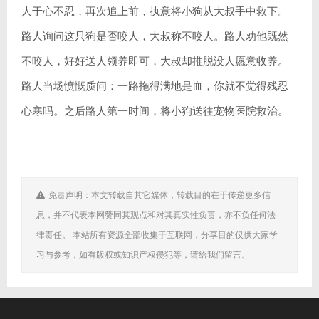
人于心不忍，再次追上前，执意将小狗从大叔手中救下。
路人询问这只狗是否咬人，大叔称不咬人。路人劝他既然
不咬人，好好送人领养即可，大叔却推脱没人愿意收养。
路人当场愤慨质问：一路拖得满地是血，你就不觉得残忍
心寒吗。之后路人第一时间，将小狗送往宠物医院救治。
免责声明：本文转载自其它媒体，转载目的在于传递更多信
息，并不代表本网赞同其观点和对其真实性负责，亦不负任何法
律责任。 本站所有资源全部收集于互联网，分享目的仅供大家学
习与参考，如有版权或知识产权侵犯等，请给我们留言。