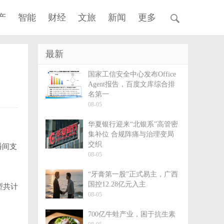
产
智能
财经
文旅
新闻
更多
最新
国家工信安全中心发布Office
Agent报告，百度文库综合排
名第一
08-05
华夏银行迎来“北银系”高管密
集补位 合规阵痛与治理变局
交织
播间支
08-05
“牙膏第一股”正式易主，广西
国控12.28亿元入主
型共计
08-05
700亿牛蛙产业，困于抗生素