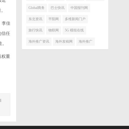
接近
Global商务
巴士快讯
中国报刊网
量。
东北资讯
平阳网
多维新闻门户
，李佳
旅行快讯
物联网
5G 模组在线
的信任
海外推广资讯
海外发稿网
海外推广
性。
策权重
源